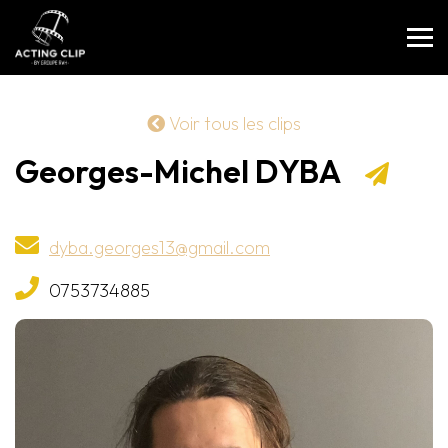
Voir tous les clips
Georges-Michel DYBA
dyba.georges13@gmail.com
0753734885