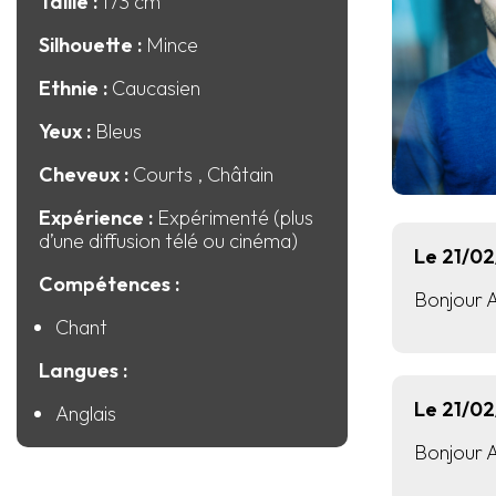
Taille :
173 cm
Silhouette :
Mince
Ethnie :
Caucasien
Yeux :
Bleus
Cheveux :
Courts
, Châtain
Expérience :
Expérimenté (plus
d’une diffusion télé ou cinéma)
Le 21/0
Compétences :
Bonjour Ad
Chant
Langues :
Le 21/0
Anglais
Bonjour Ad