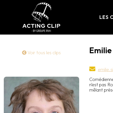
LES 
Emilie 
Voir tous les clips
emilie.
Comédienne 
n’est pas Ro
mêlant prés