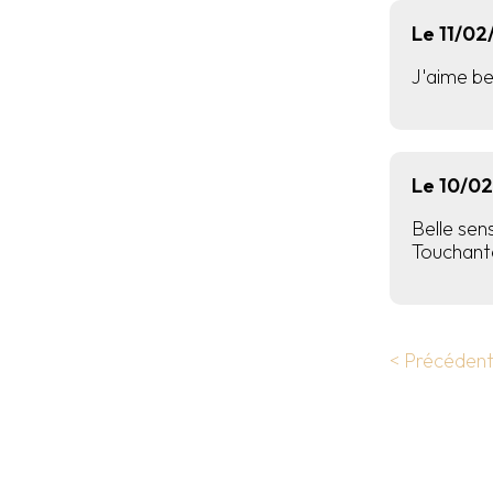
Le 11/02
J'aime bea
Le 10/0
Belle sens
Touchante
< Précéden