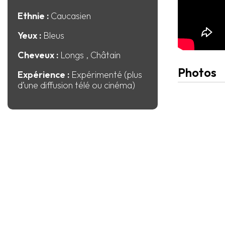
Ethnie :
Caucasien
Yeux :
Bleus
Cheveux :
Longs
, Châtain
Photos
Expérience :
Expérimenté (plus
d’une diffusion télé ou cinéma)