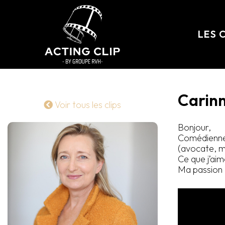
LES 
Carin
Voir tous les clips
Bonjour,
Comédienne
(avocate, mé
Ce que j’ai
Ma passion 