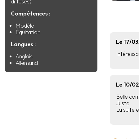
diffusés)
Compétences :
Modèle
Équitation
Le 17/0
Langues :
Intéressan
Anglais
Allemand
Le 10/0
Belle co
Juste
La suite e