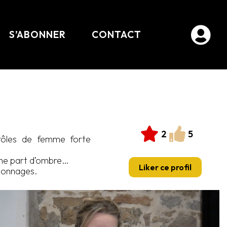
S’ABONNER
CONTACT
2
5
 rôles de femme forte
 une part d’ombre…
sonnages.